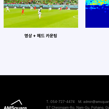
영상 + 헤드 카운팅
T. 054-727-4474
M. admin@amsquar
87 Cheongam-Ro. Nam-Gu. Pohang. Gy