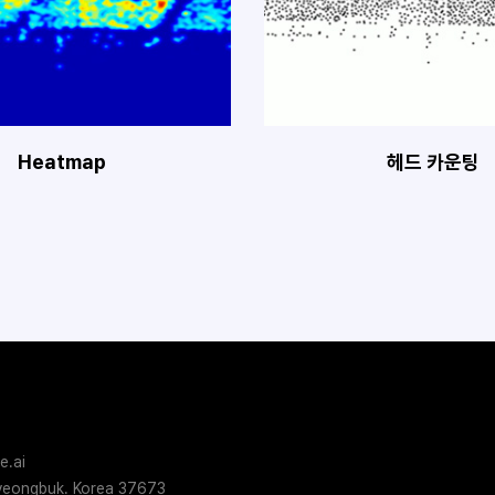
Heatmap
헤드 카운팅
e.ai
eongbuk. Korea 37673